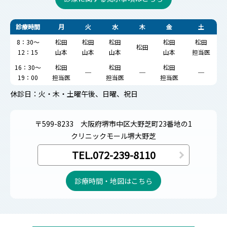
診療時間
月
火
水
木
金
土
8：30～
松田
松田
松田
松田
松田
松田
12：15
山本
山本
山本
山本
担当医
16：30～
松田
松田
松田
─
─
─
19：00
担当医
担当医
担当医
休診日：火・木・土曜午後、日曜、祝日
〒599-8233
大阪府堺市中区大野芝町23番地の1
クリニックモール堺大野芝
TEL.072-239-8110
診療時間・地図はこちら